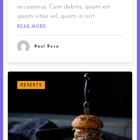
accusamus. Cum debitis, ipsum est
ipsam vitae vel, quam in sint…
READ MORE
Raul Roca
DESERTS