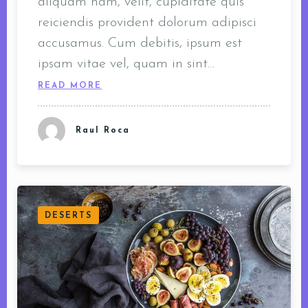
aliquam nam, velit, cupiditate quis
reiciendis provident dolorum adipisci
accusamus. Cum debitis, ipsum est
ipsam vitae vel, quam in sint…
READ MORE
Raul Roca
DESERTS