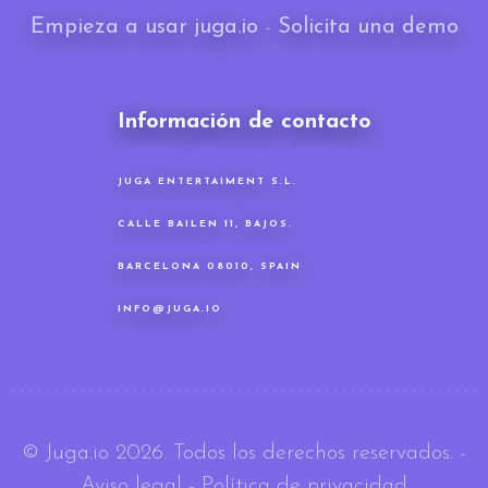
Empieza a usar juga.io
-
Solicita una demo
Información de contacto
JUGA ENTERTAIMENT S.L.
CALLE BAILEN 11, BAJOS.
BARCELONA 08010, SPAIN
INFO@JUGA.IO
© Juga.io 2026. Todos los derechos reservados.
-
Aviso legal
-
Política de privacidad