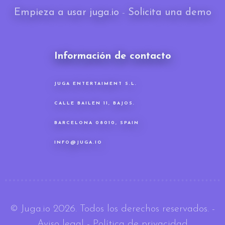
Empieza a usar juga.io
-
Solicita una demo
Información de contacto
JUGA ENTERTAIMENT S.L.
CALLE BAILEN 11, BAJOS.
BARCELONA 08010, SPAIN
INFO@JUGA.IO
© Juga.io 2026. Todos los derechos reservados.
-
Aviso legal
-
Política de privacidad